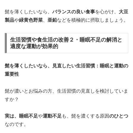
髭を薄くしたいなら、
バランスの良い食事
を心がけ、
大豆
製品
や
緑黄色野菜
、
亜鉛
などを積極的に摂取しましょう。
生活習慣や食生活の改善２・睡眠不足の解消と
適度な運動が効果的
髭を薄くしたいなら、見直したい生活習慣：睡眠と運動の
重要性
髭が濃いとお悩みの方、生活習慣の見直しを検討していま
すか？
実は、睡眠不足
や
運動不足
も、髭を濃くする原因
のひとつ
なのです。