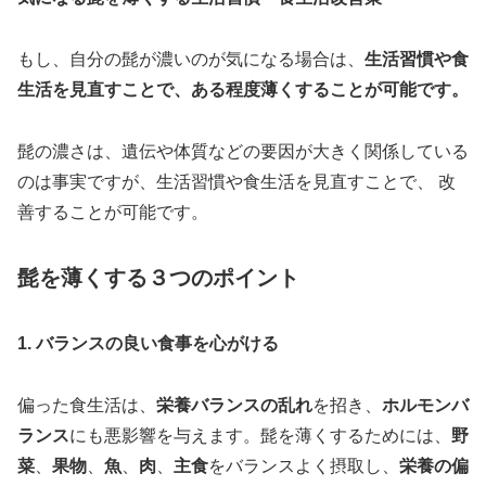
もし、自分の髭が濃いのが気になる場合は、
生活習慣や食
生活を見直すことで、ある程度薄くすることが可能です。
髭の濃さは、遺伝や体質などの要因が大きく関係している
のは事実ですが、生活習慣や食生活を見直すことで、 改
善することが可能です。
髭を薄くする
３つの
ポイント
1. バランスの良い食事を心がける
偏った食生活は、
栄養バランスの乱れ
を招き、
ホルモンバ
ランス
にも悪影響を与えます。髭を薄くするためには、
野
菜
、
果物
、
魚
、
肉
、
主食
をバランスよく摂取し、
栄養の偏