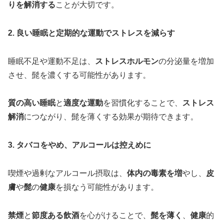
りを解消する
ことが大切です。
2. 良い睡眠と定期的な運動でストレスを減らす
睡眠不足や運動不足は、
ストレスホルモン
の分泌量を増加
させ、髭を濃くする可能性があります。
質の高い睡眠
と
適度な運動
を習慣化することで、
ストレス
解消
につながり、髭を薄くする効果が期待できます。
3. タバコをやめ、アルコールは控えめに
喫煙や過剰なアルコール摂取は、
体内の毒素を増
やし、
皮
膚
や
髭
の
健康
を損なう可能性があります。
禁煙
と
節度ある飲酒
を心がけることで、
髭を薄く
、
健康
的