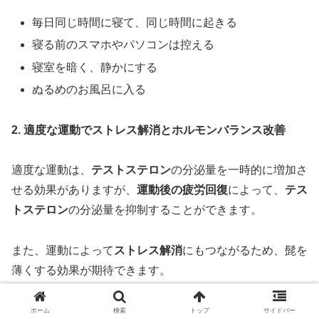
毎日同じ時間に寝て、同じ時間に起きる
寝る前のスマホやパソコンは控える
寝室を暗く、静かにする
ぬるめのお風呂に入る
2. 適度な運動でストレス解消とホルモンバランス改善
適度な運動は、
テストステロン
の分泌量を一時的に増加さ
せる効果がありますが、
運動後の疲労回復
によって、
テス
トステロン
の分泌量を抑制することができます。
また、運動によって
ストレス解消
にもつながるため、髭を
薄くする効果が期待できます。
ただし、
過度な運動は逆効果となる
可能性があるため、
1
ホーム
検索
トップ
サイドバー