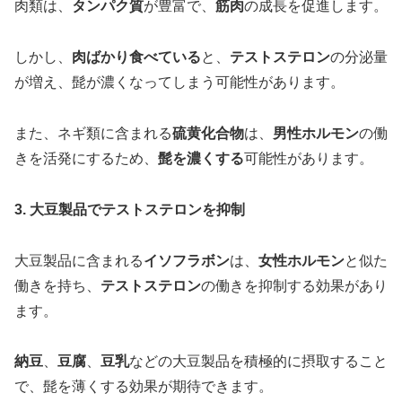
肉類は、
タンパク質
が豊富で、
筋肉
の成長を促進します。
しかし、
肉ばかり食べている
と、
テストステロン
の分泌量
が増え、髭が濃くなってしまう可能性があります。
また、ネギ類に含まれる
硫黄化合物
は、
男性ホルモン
の働
きを活発にするため、
髭を濃くする
可能性があります。
3. 大豆製品でテストステロンを抑制
大豆製品に含まれる
イソフラボン
は、
女性ホルモン
と似た
働きを持ち、
テストステロン
の働きを抑制する効果があり
ます。
納豆
、
豆腐
、
豆乳
などの大豆製品を積極的に摂取すること
で、髭を薄くする効果が期待できます。