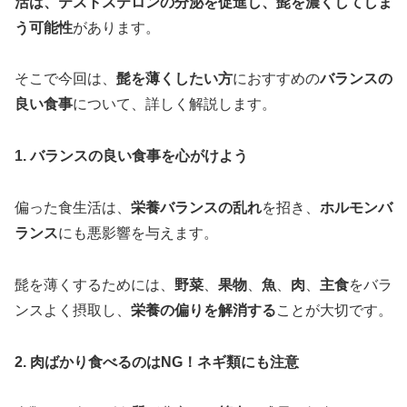
活は、テストステロンの分泌を促進し、髭を濃くしてしま
う可能性
があります。
そこで今回は、
髭を薄くしたい方
におすすめの
バランスの
良い食事
について、詳しく解説します。
1. バランスの良い食事を心がけよう
偏った食生活は、
栄養バランスの乱れ
を招き、
ホルモンバ
ランス
にも悪影響を与えます。
髭を薄くするためには、
野菜
、
果物
、
魚
、
肉
、
主食
をバラ
ンスよく摂取し、
栄養の偏りを解消する
ことが大切です。
2. 肉ばかり食べるのはNG！ネギ類にも注意