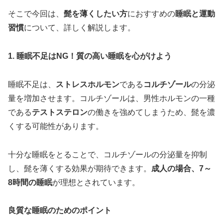
そこで今回は、
髭を薄くしたい方
におすすめの
睡眠と運動
習慣
について、詳しく解説します。
1. 睡眠不足はNG！質の高い睡眠を心がけよう
睡眠不足は、
ストレスホルモン
である
コルチゾール
の分泌
量を増加させます。コルチゾールは、男性ホルモンの一種
である
テストステロン
の働きを強めてしまうため、髭を濃
くする可能性があります。
十分な睡眠をとることで、コルチゾールの分泌量を抑制
し、髭を薄くする効果が期待できます。
成人の場合、7～
8時間の睡眠
が理想とされています。
良質な睡眠のためのポイント