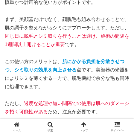
慎重かつ計画的な使い方がポイントです。
まず、美顔器だけでなく、顔脱毛も組み合わせることで、
肌の調子を整えながらシミにアプローチします。ただし、
同じ日に脱毛とシミ取りを行うことは避け、施術の間隔を
1週間以上開けることが重要
です。
この使い方のメリットは、
肌にかかる負担を分散させつ
つ、シミ取りの効果を向上させる
点です。美顔器の光照射
によりシミを薄くする一方で、脱毛機能で余分な毛も同時
に処理できます。
ただし、
過度な処理や短い間隔での使用は肌へのダメージ
を招く可能性がある
ため、注意が必要です。
日々のスキンケアルーティンに組み込みつつ、肌の状態を
ホーム
検索
トップ
サイドバー