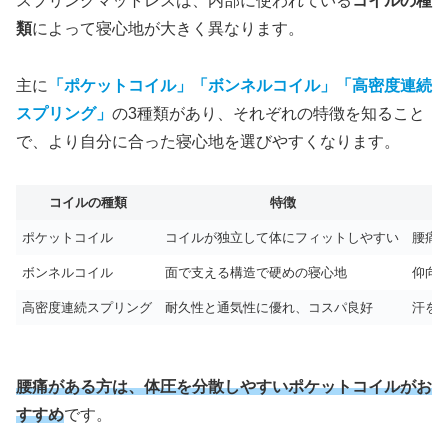
スプリングマットレスは、内部に使われている
コイルの種
類
によって寝心地が大きく異なります。
主に
「ポケットコイル」「ボンネルコイル」「高密度連続
スプリング」
の3種類があり、それぞれの特徴を知ること
で、より自分に合った寝心地を選びやすくなります。
コイルの種類
特徴
ポケットコイル
コイルが独立して体にフィットしやすい
腰痛
ボンネルコイル
面で支える構造で硬めの寝心地
仰向
高密度連続スプリング
耐久性と通気性に優れ、コスパ良好
汗を
腰痛がある方は、体圧を分散しやすいポケットコイルがお
すすめ
です。