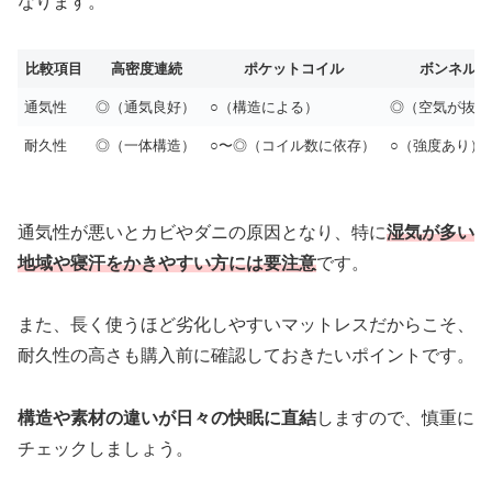
なります。
比較項目
高密度連続
ポケットコイル
ボンネルコ
通気性
◎（通気良好）
○（構造による）
◎（空気が抜け
耐久性
◎（一体構造）
○〜◎（コイル数に依存）
○（強度あり）
通気性が悪いとカビやダニの原因となり、特に
湿気が多い
地域や寝汗をかきやすい方には要注意
です。
また、長く使うほど劣化しやすいマットレスだからこそ、
耐久性の高さも購入前に確認しておきたいポイントです。
構造や素材の違いが日々の快眠に直結
しますので、慎重に
チェックしましょう。