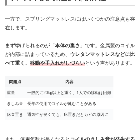
一方で、スプリングマットレスにはいくつかの注意点も存
在します。
まず挙げられるのが「
本体の重さ
」です。金属製のコイル
が内部に詰まっているため、
ウレタンマットレスなどに比
べて重く、
移動や手入れがしづらい
という声があります。
問題点
内容
重量
一般的に20kg以上と重く、1人での移動は困難
きしみ音
長年の使用でコイルが軋むことがある
床直置き
通気性が良くても、床置きだとカビの原因に
また、使用年数が長くなると
コイルのきしみ音が発生
する