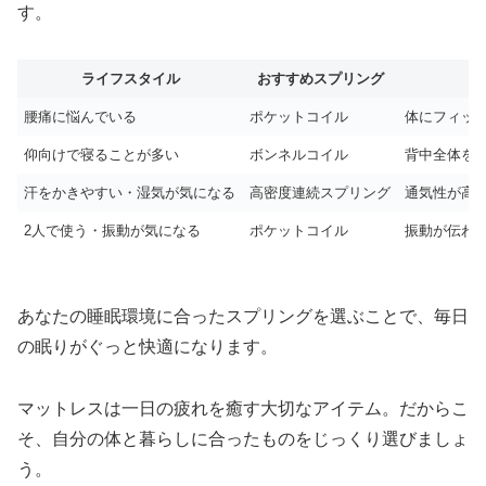
す。
ライフスタイル
おすすめスプリング
腰痛に悩んでいる
ポケットコイル
体にフィッ
仰向けで寝ることが多い
ボンネルコイル
背中全体を
汗をかきやすい・湿気が気になる
高密度連続スプリング
通気性が高
2人で使う・振動が気になる
ポケットコイル
振動が伝わ
あなたの睡眠環境に合ったスプリングを選ぶことで、毎日
の眠りがぐっと快適になります。
マットレスは一日の疲れを癒す大切なアイテム。だからこ
そ、自分の体と暮らしに合ったものをじっくり選びましょ
う。