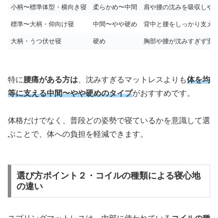
小柄〜標準体型・横向き寝
柔らかめ〜中間
肩や腰の沈みを吸収しや
標準〜大柄・仰向け寝
中間〜やや硬め
背中と腰をしっかり支え
大柄・うつ伏せ寝
硬め
胸部や腰が沈みすぎず安
特に
腰痛がある方は
、沈みすぎるマットレスよりも
体を均
等に支える中間〜やや硬めのタイプ
がおすすめです。
体格だけでなく、普段どの姿勢で寝ているかを意識して選
ぶことで、体への負担を軽減できます。
選び方ポイント２・コイルの種類による寝心地
の違い