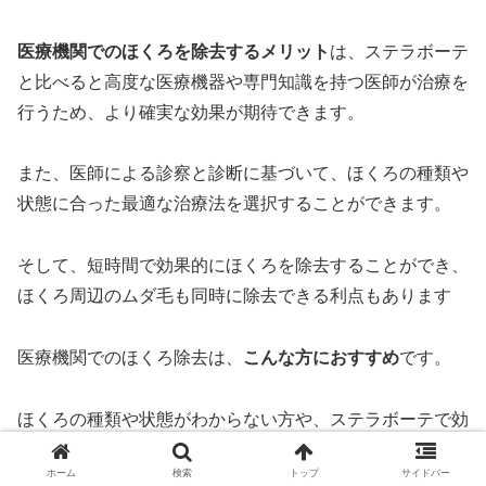
医療機関でのほくろを除去するメリット
は、ステラボーテ
と比べると高度な医療機器や専門知識を持つ医師が治療を
行うため、より確実な効果が期待できます。
また、医師による診察と診断に基づいて、ほくろの種類や
状態に合った最適な治療法を選択することができます。
そして、短時間で効果的にほくろを除去することができ、
ほくろ周辺のムダ毛も同時に除去できる利点もあります
医療機関でのほくろ除去は、
こんな方におすすめ
です。
ほくろの種類や状態がわからない方や、ステラボーテで効
果を実感できなかった方、より確実な効果を求めている
ホーム
検索
トップ
サイドバー
方、ほくろ周辺のムダ毛も除去したい方にぴったりです。