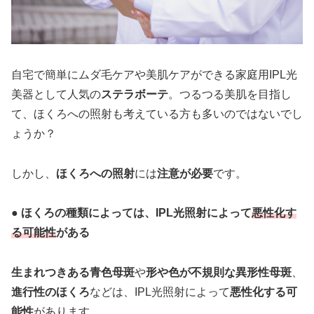
自宅で簡単にムダ毛ケアや美肌ケアができる家庭用IPL光
美器として人気の
ステラボーテ
。つるつる美肌を目指し
て、ほくろへの照射も考えている方も多いのではないでし
ょうか？
しかし、
ほくろへの照射
には
注意が必要
です。
● ほくろの種類によっては、IPL光照射によって
悪性化す
る可能性
がある
生まれつきある青色母斑
や
形や色が不規則な異形性母斑
、
進行性のほくろ
などは、IPL光照射によって
悪性化する可
能性
があります。